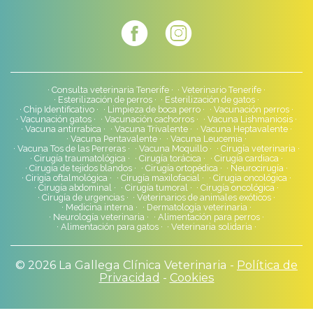
Consulta veterinaria Tenerife
Veterinario Tenerife
Esterilización de perros
Esterilización de gatos
Chip Identificativo
Limpieza de boca perro
Vacunación perros
Vacunación gatos
Vacunación cachorros
Vacuna Lishmaniosis
Vacuna antirrabica
Vacuna Trivalente
Vacuna Heptavalente
Vacuna Pentavalente
Vacuna Leucemia
Vacuna Tos de las Perreras
Vacuna Moquillo
Cirugía veterinaria
Cirugía traumatológica
Cirugía torácica
Cirugía cardiaca
Cirugía de tejidos blandos
Cirugía ortopédica
Neurocirugía
Cirigía oftalmológica
Cirugía maxilofacial
Cirugia oncológica
Cirugía abdominal
Cirugía tumoral
Cirugía oncológica
Cirugía de urgencias
Veterinarios de animales exóticos
Medicina interna
Dermatología veterinaria
Neurología veterinaria
Alimentación para perros
Alimentación para gatos
Veterinaria solidaria
© 2026 La Gallega Clínica Veterinaria -
Política de
Privacidad
-
Cookies