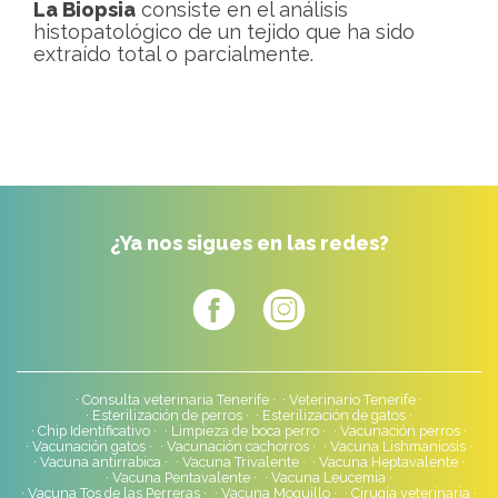
La Biopsia
consiste en el análisis
histopatológico de un tejido que ha sido
extraído total o parcialmente.
¿Ya nos sigues en las redes?
Consulta veterinaria Tenerife
Veterinario Tenerife
Esterilización de perros
Esterilización de gatos
Chip Identificativo
Limpieza de boca perro
Vacunación perros
Vacunación gatos
Vacunación cachorros
Vacuna Lishmaniosis
Vacuna antirrabica
Vacuna Trivalente
Vacuna Heptavalente
Vacuna Pentavalente
Vacuna Leucemia
Vacuna Tos de las Perreras
Vacuna Moquillo
Cirugía veterinaria