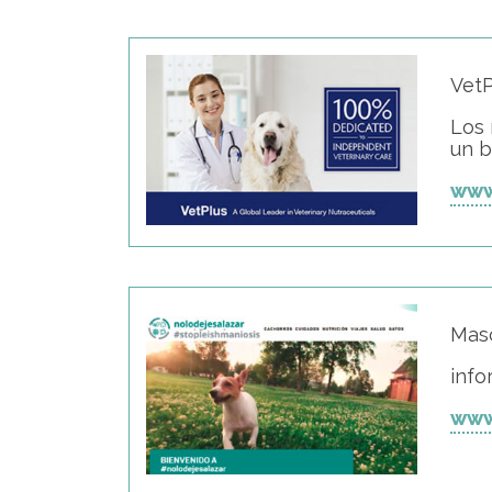
VetP
Los 
un b
www
Masc
info
www