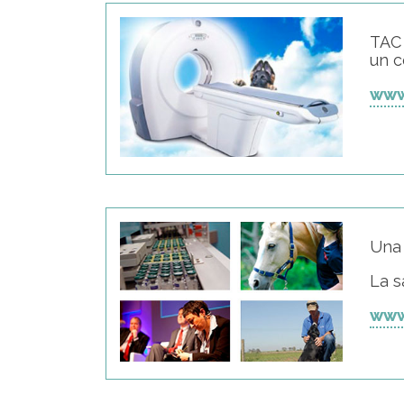
TAC 
un c
www
Una 
La s
www