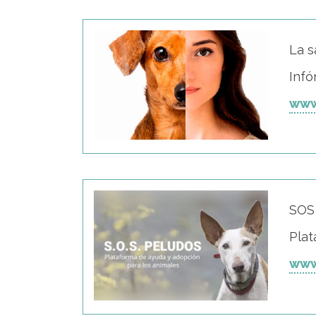
La s
Infó
www
SOS
Plat
www