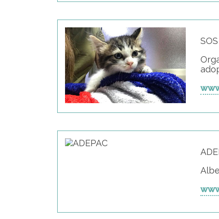
SOS 
Orga
adop
www
ADE
Albe
www