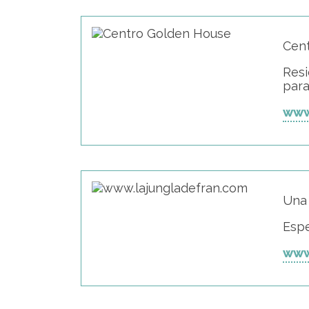
Cen
Resi
para
www
Una 
Espe
www