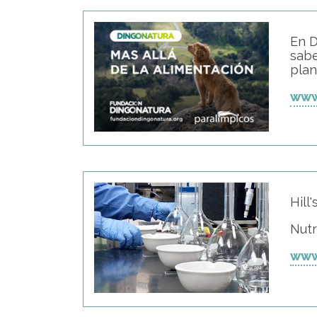
En D
sabe
plan
www
Hill'
Nutr
www