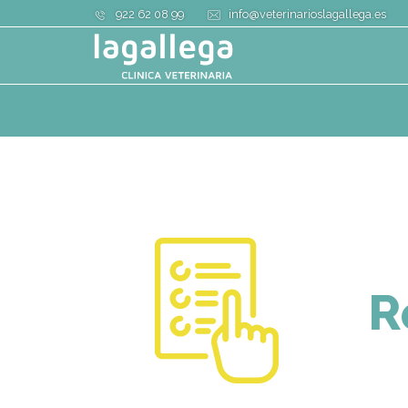
922 62 08 99
info@veterinarioslagallega.es
R