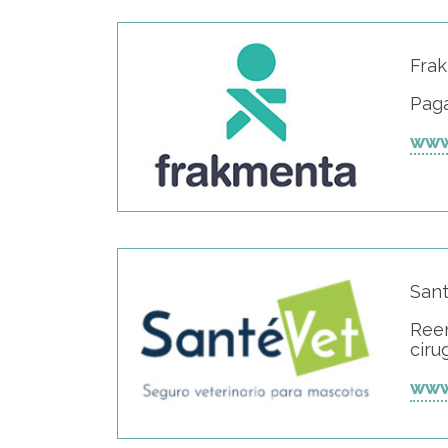
Fra
Paga
www
Sant
Reem
ciru
www