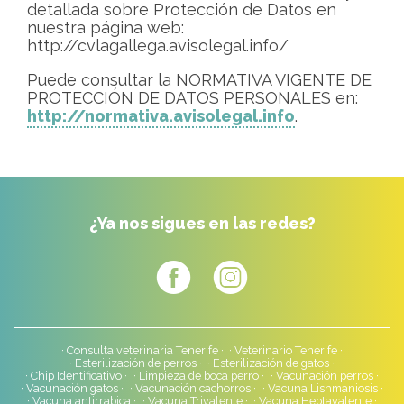
detallada sobre Protección de Datos en
nuestra página web:
http://cvlagallega.avisolegal.info/
Puede consultar la NORMATIVA VIGENTE DE
PROTECCIÓN DE DATOS PERSONALES en:
http://normativa.avisolegal.info
.
¿Ya nos sigues en las redes?
Consulta veterinaria Tenerife
Veterinario Tenerife
Esterilización de perros
Esterilización de gatos
Chip Identificativo
Limpieza de boca perro
Vacunación perros
Vacunación gatos
Vacunación cachorros
Vacuna Lishmaniosis
Vacuna antirrabica
Vacuna Trivalente
Vacuna Heptavalente