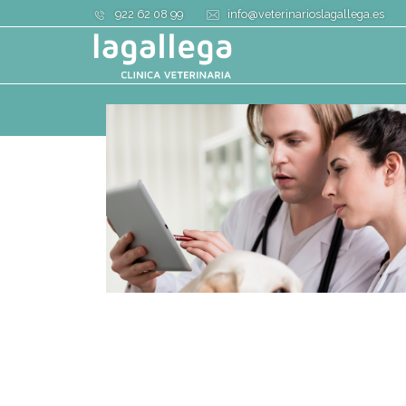
922 62 08 99
info@veterinarioslagallega.es