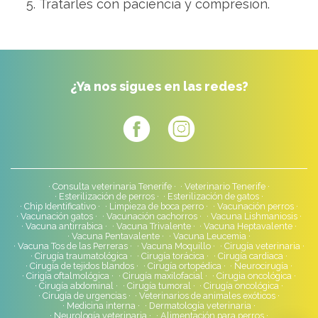
Tratarles con paciencia y compresión.
¿Ya nos sigues en las redes?
Consulta veterinaria Tenerife
Veterinario Tenerife
Esterilización de perros
Esterilización de gatos
Chip Identificativo
Limpieza de boca perro
Vacunación perros
Vacunación gatos
Vacunación cachorros
Vacuna Lishmaniosis
Vacuna antirrabica
Vacuna Trivalente
Vacuna Heptavalente
Vacuna Pentavalente
Vacuna Leucemia
Vacuna Tos de las Perreras
Vacuna Moquillo
Cirugía veterinaria
Cirugía traumatológica
Cirugía torácica
Cirugía cardiaca
Cirugía de tejidos blandos
Cirugía ortopédica
Neurocirugía
Cirigía oftalmológica
Cirugía maxilofacial
Cirugia oncológica
Cirugía abdominal
Cirugía tumoral
Cirugía oncológica
Cirugía de urgencias
Veterinarios de animales exóticos
Medicina interna
Dermatología veterinaria
Neurología veterinaria
Alimentación para perros