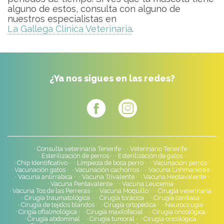
alguno de estos, consulta con alguno de
nuestros especialistas en
La Gallega Clínica Veterinaria
.
¿Ya nos sigues en las redes?
Consulta veterinaria Tenerife
Veterinario Tenerife
Esterilización de perros
Esterilización de gatos
Chip Identificativo
Limpieza de boca perro
Vacunación perros
Vacunación gatos
Vacunación cachorros
Vacuna Lishmaniosis
Vacuna antirrabica
Vacuna Trivalente
Vacuna Heptavalente
Vacuna Pentavalente
Vacuna Leucemia
Vacuna Tos de las Perreras
Vacuna Moquillo
Cirugía veterinaria
Cirugía traumatológica
Cirugía torácica
Cirugía cardiaca
Cirugía de tejidos blandos
Cirugía ortopédica
Neurocirugía
Cirigía oftalmológica
Cirugía maxilofacial
Cirugia oncológica
Cirugía abdominal
Cirugía tumoral
Cirugía oncológica