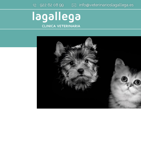
922 62 08 99
info@veterinarioslagallega.es