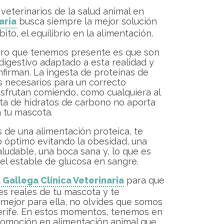
veterinarios de la salud animal en
aria
busca siempre la mejor solución
o, el equilibrio en la alimentación.
imero que tenemos presente es que son
digestivo adaptado a esta realidad y
onfirman. La ingesta de proteínas de
es necesarios para un correcto
disfrutan comiendo, como cualquiera al
esta de hidratos de carbono no aporta
 tu mascota.
s de una alimentación proteica, te
 óptimo evitando la obesidad, una
saludable, una boca sana y, lo que es
el estable de glucosa en sangre.
 Gallega Clínica Veterinaria
para que
es reales de tu mascota y te
 mejor para ella, no olvides que somos
nerife. En estos momentos, tenemos en
 promoción en alimentación animal que