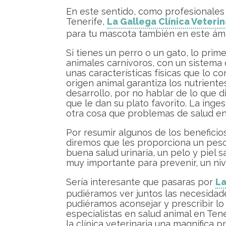
En este sentido, como profesionales 
Tenerife,
La Gallega Clínica Veterin
para tu mascota también en este ámbit
Si tienes un perro o un gato, lo pr
animales carnívoros, con un sistema 
unas características físicas que lo c
origen animal garantiza los nutrient
desarrollo, por no hablar de lo que 
que le dan su plato favorito. La ing
otra cosa que problemas de salud en
Por resumir algunos de los beneficio
diremos que les proporciona un peso
buena salud urinaria, un pelo y piel 
muy importante para prevenir, un niv
Sería interesante que pasaras por
La
pudiéramos ver juntos las necesidad
pudiéramos aconsejar y prescribir lo
especialistas en salud animal en Te
la clínica veterinaria una magnífica