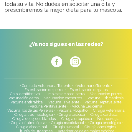
toda su vita. No dudes en solicitar una cita y
prescribiremos la mejor dieta para tu mascota.
¿Ya nos sigues en las redes?
Consulta veterinaria Tenerife
Veterinario Tenerife
Esterilización de perros
Esterilización de gatos
Chip Identificativo
Limpieza de boca perro
Vacunación perros
Vacunación gatos
Vacunación cachorros
Vacuna Lishmaniosis
Vacuna antirrabica
Vacuna Trivalente
Vacuna Heptavalente
Vacuna Pentavalente
Vacuna Leucemia
Vacuna Tos de las Perreras
Vacuna Moquillo
Cirugía veterinaria
Cirugía traumatológica
Cirugía torácica
Cirugía cardiaca
Cirugía de tejidos blandos
Cirugía ortopédica
Neurocirugía
Cirigía oftalmológica
Cirugía maxilofacial
Cirugia oncológica
Cirugía abdominal
Cirugía tumoral
Cirugía oncológica
Cirugía de urgencias
Veterinarios de animales exóticos